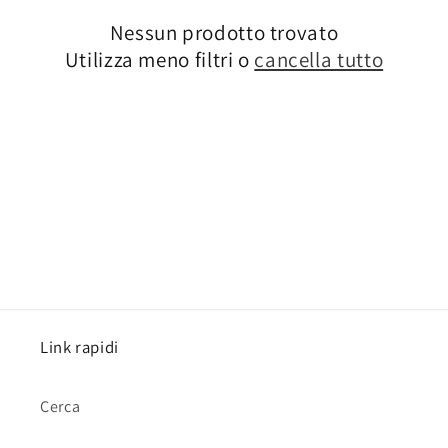
i
Nessun prodotto trovato
o
Utilizza meno filtri o
cancella tutto
n
e
:
Link rapidi
Cerca