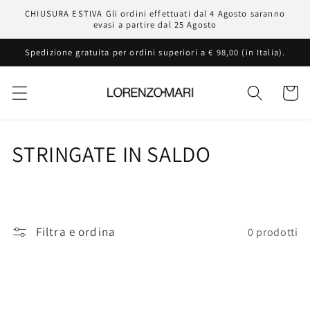
Vai
CHIUSURA ESTIVA Gli ordini effettuati dal 4 Agosto saranno
direttamente
evasi a partire dal 25 Agosto
ai contenuti
Spedizione gratuita per ordini superiori a € 98,00 (in Italia).
Carrello
C
STRINGATE IN SALDO
o
l
l
Filtra e ordina
0 prodotti
e
z