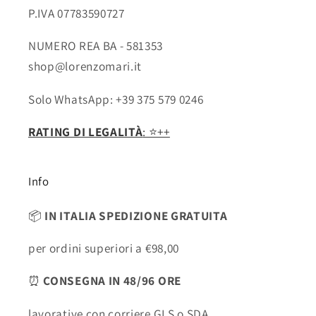
P.IVA 07783590727
NUMERO REA BA - 581353
shop@lorenzomari.it
Solo WhatsApp: +39 375 579 0246
RATING DI LEGALITÀ
: ⭐️++
Info
📦
IN ITALIA SPEDIZIONE GRATUITA
per ordini superiori a €98,00
⏰
CONSEGNA IN 48/96 ORE
lavorative con corriere GLS o SDA